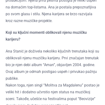
produkcijom. Njena prva pesma postigla je veliki uspeh
na domaćim top-listama. Ana je postala prepoznatljiva
po svom glasu i stilu. Njena karijera se brzo razvijala
kroz razne muzičke projekte.
Koji su ključni momenti oblikovali njenu muzičku
karijeru?
Ana Stanić je doživela nekoliko ključnih trenutaka koji su
oblikovali njenu muzičku karijeru. Prvi značajan trenutak
bio je njen debi album “Aman”, objavljen 2004. godine.
Ovaj album je odmah postigao uspeh i privukao pažnju
publike.
Nakon toga, njen singl “Molitva za Magdalenu” postao je
veliki hit i dodatno učvrstio njen status na muzičkoj
sceni. Takođe, učešće na festivalima poput “Beovizije”