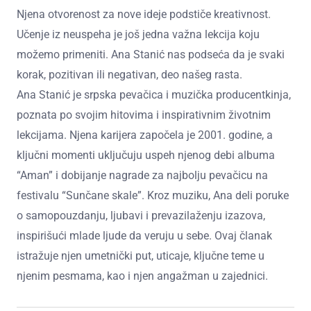
Njena otvorenost za nove ideje podstiče kreativnost.
Učenje iz neuspeha je još jedna važna lekcija koju
možemo primeniti. Ana Stanić nas podseća da je svaki
korak, pozitivan ili negativan, deo našeg rasta.
Ana Stanić je srpska pevačica i muzička producentkinja,
poznata po svojim hitovima i inspirativnim životnim
lekcijama. Njena karijera započela je 2001. godine, a
ključni momenti uključuju uspeh njenog debi albuma
“Aman” i dobijanje nagrade za najbolju pevačicu na
festivalu “Sunčane skale”. Kroz muziku, Ana deli poruke
o samopouzdanju, ljubavi i prevazilaženju izazova,
inspirišući mlade ljude da veruju u sebe. Ovaj članak
istražuje njen umetnički put, uticaje, ključne teme u
njenim pesmama, kao i njen angažman u zajednici.