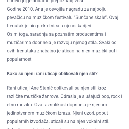
donelo joj je dodatnu prepoznatljivost.
Godine 2010. Ana je osvojila nagradu za najbolju
pevačicu na muzičkom festivalu “Sunčane skale”. Ovaj
trenutak je bio prekretnica u njenoj karijeri.
Osim toga, saradnja sa poznatim producentima i
muzičarima doprinela je razvoju njenog stila. Svaki od
ovih trenutaka značajno je uticao na njen muzički put i
popularnost.
Kako su njeni rani uticaji oblikovali njen stil?
Rani uticaji Ane Stanić oblikovali su njen stil kroz
različite muzičke žanrove. Odrasla je slušajući pop, rock i
etno muziku. Ova raznolikost doprinela je njenom
jedinstvenom muzičkom izrazu. Njeni uzori, poput
popularnih izvođača, uticali su na njen vokalni stil.