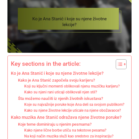
Key sections in the article:
Ko je Ana Stanić i koje su njene životne lekcije?
Kako je Ana Stanić započela svoju karijeru?
Koji su ključni momenti oblikovali njenu muzičku karijeru?
Kako su njeni rani uticaji oblikovali njen stil?
Šta možemo naučiti iz njenih životnih iskustava?
Koje su najvažnije poruke koje Ana deli sa svojom publikom?
Kako su njene životne lekcije uticale na njene obožavaoce?
Kako muzika Ane Stanić odražava njene životne poruke?
Koje teme dominiraju u njenim pesmama?
Kako njene lične borbe utiču na tekstove pesama?
Na koji način muzika služi kao sredstvo za inspiraciju?