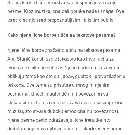
Stanić koristi lična iskustva kao inspiraciju za svoje
pesme. Kroz muziku, ona deli poruke nade i snage. Ove
teme čine njen rad prepoznatljivim i bliskim publici.
Kako njene lične borbe utiču na tekstove pesama?
Njene lične borbe značajno utiču na tekstove pesama.
Ana Stanić koristi svoje iskustvo kao inspiraciju za
emotivne i iskrene stihove. Njene borbe sa izazovima
oblikuju teme kao što su ljubav, gubitak i prevazilaženje
teškoća. Ove teme su prisutne u mnogim njenim
pesmama, čineći ih autentičnim i povezanim sa
slušaocima. Stanić često izražava svoja osećanja kroz
muziku, što stvara duboku emocionalnu povezanost.
Njene pesme često odražavaju lične trenutke, što
dodatno pojačava njihovu snagu. Takođe, njene borbe