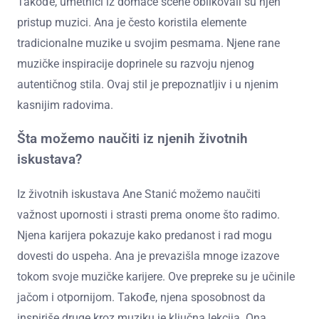
Takođe, umetnici iz domaće scene oblikovali su njen
pristup muzici. Ana je često koristila elemente
tradicionalne muzike u svojim pesmama. Njene rane
muzičke inspiracije doprinele su razvoju njenog
autentičnog stila. Ovaj stil je prepoznatljiv i u njenim
kasnijim radovima.
Šta možemo naučiti iz njenih životnih
iskustava?
Iz životnih iskustava Ane Stanić možemo naučiti
važnost upornosti i strasti prema onome što radimo.
Njena karijera pokazuje kako predanost i rad mogu
dovesti do uspeha. Ana je prevazišla mnoge izazove
tokom svoje muzičke karijere. Ove prepreke su je učinile
jačom i otpornijom. Takođe, njena sposobnost da
inspiriše druge kroz muziku je ključna lekcija. Ona