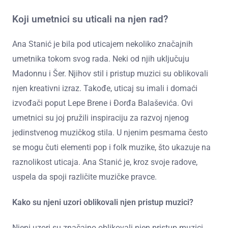
Koji umetnici su uticali na njen rad?
Ana Stanić je bila pod uticajem nekoliko značajnih
umetnika tokom svog rada. Neki od njih uključuju
Madonnu i Šer. Njihov stil i pristup muzici su oblikovali
njen kreativni izraz. Takođe, uticaj su imali i domaći
izvođači poput Lepe Brene i Đorđa Balaševića. Ovi
umetnici su joj pružili inspiraciju za razvoj njenog
jedinstvenog muzičkog stila. U njenim pesmama često
se mogu čuti elementi pop i folk muzike, što ukazuje na
raznolikost uticaja. Ana Stanić je, kroz svoje radove,
uspela da spoji različite muzičke pravce.
Kako su njeni uzori oblikovali njen pristup muzici?
Njeni uzori su značajno oblikovali njen pristup muzici.