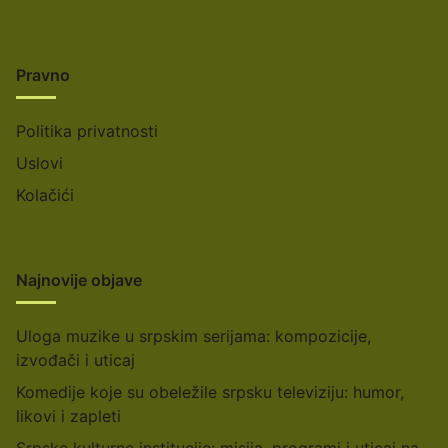
Pravno
Politika privatnosti
Uslovi
Kolačići
Najnovije objave
Uloga muzike u srpskim serijama: kompozicije,
izvođači i uticaj
Komedije koje su obeležile srpsku televiziju: humor,
likovi i zapleti
Srpske kulturne institucije: misija, programi i uticaj na