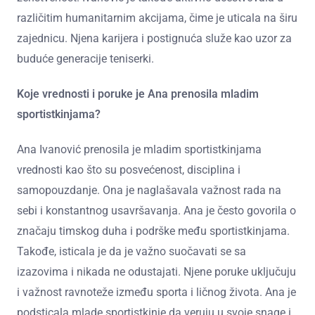
različitim humanitarnim akcijama, čime je uticala na širu
zajednicu. Njena karijera i postignuća služe kao uzor za
buduće generacije teniserki.
Koje vrednosti i poruke je Ana prenosila mladim
sportistkinjama?
Ana Ivanović prenosila je mladim sportistkinjama
vrednosti kao što su posvećenost, disciplina i
samopouzdanje. Ona je naglašavala važnost rada na
sebi i konstantnog usavršavanja. Ana je često govorila o
značaju timskog duha i podrške među sportistkinjama.
Takođe, isticala je da je važno suočavati se sa
izazovima i nikada ne odustajati. Njene poruke uključuju
i važnost ravnoteže između sporta i ličnog života. Ana je
podsticala mlade sportistkinje da veruju u svoje snage i