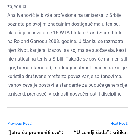
zajednici.
Ana Ivanović je bivša profesionalna teniserka iz Srbije,
poznata po svojim značajnim dostignućima u tenisu,
uključujući osvajanje 15 WTA titula i Grand Slam titulu
na Roland Garrosu 2008. godine. U članku se razmatra
njen život, karijera, izazovi sa kojima se suočavala, kao i
njen uticaj na tenis u Srbiji. Takođe se osvrće na njen stil
igre, humanitarni rad, modnu prisutnost i način na koji je
koristila društvene mreže za povezivanje sa fanovima.
Ivanovićeva je postavila standarde za buduće generacije
teniserki, prenoseći vrednosti posvećenosti i discipline.
Post navigation
Previous Post:
Next Post:
“Jutro će promeniti sve”:
“U zemlji čuda”: kritika,