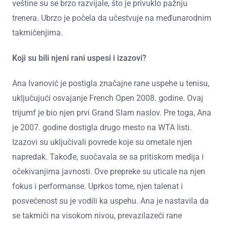
veštine su se brzo razvijale, što je privuklo pažnju
trenera. Ubrzo je počela da učestvuje na međunarodnim
takmičenjima.
Koji su bili njeni rani uspesi i izazovi?
Ana Ivanović je postigla značajne rane uspehe u tenisu,
uključujući osvajanje French Open 2008. godine. Ovaj
trijumf je bio njen prvi Grand Slam naslov. Pre toga, Ana
je 2007. godine dostigla drugo mesto na WTA listi.
Izazovi su uključivali povrede koje su ometale njen
napredak. Takođe, suočavala se sa pritiskom medija i
očekivanjima javnosti. Ove prepreke su uticale na njen
fokus i performanse. Uprkos tome, njen talenat i
posvećenost su je vodili ka uspehu. Ana je nastavila da
se takmiči na visokom nivou, prevazilazeći rane