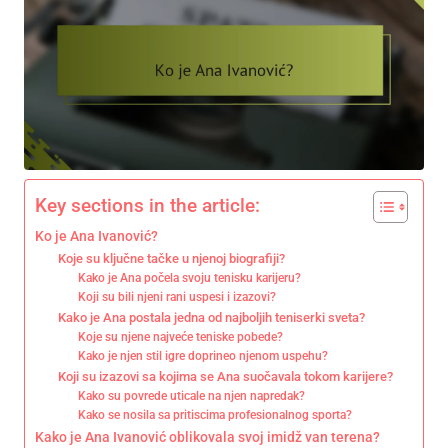
Key sections in the article:
Ko je Ana Ivanović?
Koje su ključne tačke u njenoj biografiji?
Kako je Ana počela svoju tenisku karijeru?
Koji su bili njeni rani uspesi i izazovi?
Kako je Ana postala jedna od najboljih teniserki sveta?
Koje su njene najveće teniske pobede?
Kako je njen stil igre doprineo njenom uspehu?
Koji su izazovi sa kojima se Ana suočavala tokom karijere?
Kako su povrede uticale na njen napredak?
Kako se nosila sa pritiscima profesionalnog sporta?
Kako je Ana Ivanović oblikovala svoj imidž van terena?