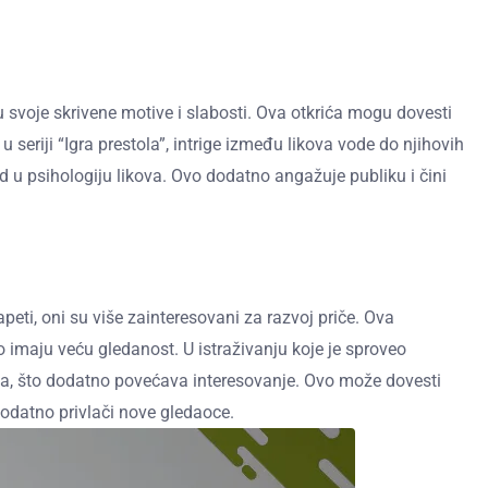
ju svoje skrivene motive i slabosti. Ova otkrića mogu dovesti
seriji “Igra prestola”, intrige između likova vode do njihovih
d u psihologiju likova. Ovo dodatno angažuje publiku i čini
ti, oni su više zainteresovani za razvoj priče. Ova
o imaju veću gledanost. U istraživanju koje je sproveo
ma, što dodatno povećava interesovanje. Ovo može dovesti
dodatno privlači nove gledaoce.