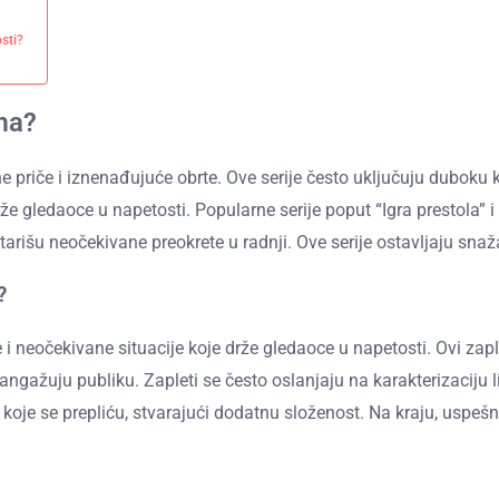
osti?
ima?
e priče i iznenađujuće obrte. Ove serije često uključuju duboku 
e gledaoce u napetosti. Popularne serije poput “Igra prestola” i
rišu neočekivane preokrete u radnji. Ove serije ostavljaju snaž
?
 i neočekivane situacije koje drže gledaoce u napetosti. Ovi zap
 angažuju publiku. Zapleti se često oslanjaju na karakterizaciju
e koje se prepliću, stvarajući dodatnu složenost. Na kraju, uspeš