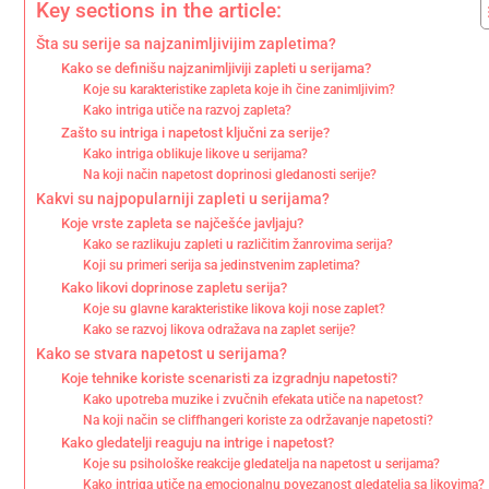
Key sections in the article:
Šta su serije sa najzanimljivijim zapletima?
Kako se definišu najzanimljiviji zapleti u serijama?
Koje su karakteristike zapleta koje ih čine zanimljivim?
Kako intriga utiče na razvoj zapleta?
Zašto su intriga i napetost ključni za serije?
Kako intriga oblikuje likove u serijama?
Na koji način napetost doprinosi gledanosti serije?
Kakvi su najpopularniji zapleti u serijama?
Koje vrste zapleta se najčešće javljaju?
Kako se razlikuju zapleti u različitim žanrovima serija?
Koji su primeri serija sa jedinstvenim zapletima?
Kako likovi doprinose zapletu serija?
Koje su glavne karakteristike likova koji nose zaplet?
Kako se razvoj likova odražava na zaplet serije?
Kako se stvara napetost u serijama?
Koje tehnike koriste scenaristi za izgradnju napetosti?
Kako upotreba muzike i zvučnih efekata utiče na napetost?
Na koji način se cliffhangeri koriste za održavanje napetosti?
Kako gledatelji reaguju na intrige i napetost?
Koje su psihološke reakcije gledatelja na napetost u serijama?
Kako intriga utiče na emocionalnu povezanost gledatelja sa likovima?