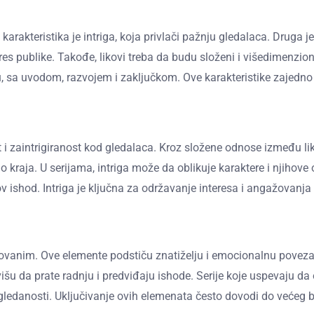
 karakteristika je intriga, koja privlači pažnju gledalaca. Druga 
teres publike. Takođe, likovi treba da budu složeni i višedimen
, sa uvodom, razvojem i zaključkom. Ove karakteristike zajedno
t i zaintrigiranost kod gledalaca. Kroz složene odnose između li
o kraja. U serijama, intriga može da oblikuje karaktere i njiho
ov ishod. Intriga je ključna za održavanje interesa i angažovanja 
gažovanim. Ove elemente podstiču znatiželju i emocionalnu povez
u da prate radnju i predviđaju ishode. Serije koje uspevaju da o
edanosti. Uključivanje ovih elemenata često dovodi do većeg bro