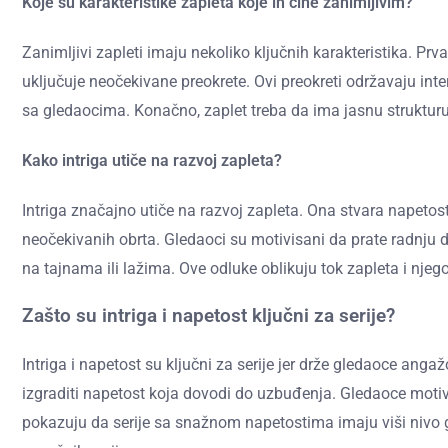
Koje su karakteristike zapleta koje ih čine zanimljivim?
Zanimljivi zapleti imaju nekoliko ključnih karakteristika. Prva
uključuje neočekivane preokrete. Ovi preokreti održavaju in
sa gledaocima. Konačno, zaplet treba da ima jasnu strukturu
Kako intriga utiče na razvoj zapleta?
Intriga značajno utiče na razvoj zapleta. Ona stvara napetos
neočekivanih obrta. Gledaoci su motivisani da prate radnju d
na tajnama ili lažima. Ove odluke oblikuju tok zapleta i njeg
Zašto su intriga i napetost ključni za serije?
Intriga i napetost su ključni za serije jer drže gledaoce an
izgraditi napetost koja dovodi do uzbuđenja. Gledaoce motiviš
pokazuju da serije sa snažnom napetostima imaju viši nivo gl