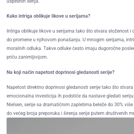
uspešnih serija.
Kako intriga oblikuje likove u serijama?
Intriga oblikuje likove u serijama tako što stvara složenost i
do promene u njihovom ponašanju. U mnogim serijama, intrige p
moralnih odluka. Takve odluke često imaju dugoročne posledic
priču zanimljivijom.
Na koji način napetost doprinosi gledanosti serije?
Napetost direktno doprinosi gledanosti serije tako što stva
emocionalna investicija ih podstiče da nastave gledati seriju
Nielsen, serije sa dramatičnim zapletima beleže do 30% viš
do većeg broja preporuka i širenja serije putem društvenih mr