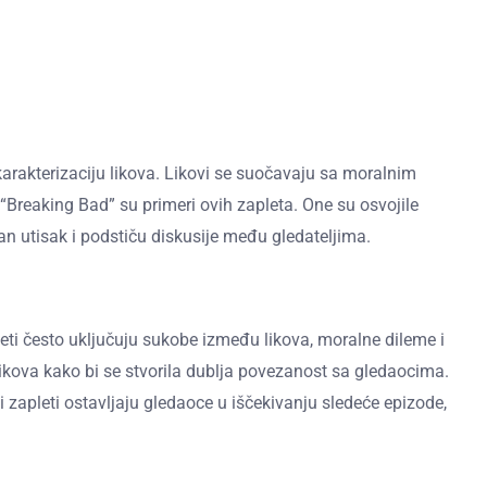
karakterizaciju likova. Likovi se suočavaju sa moralnim
 “Breaking Bad” su primeri ovih zapleta. One su osvojile
an utisak i podstiču diskusije među gledateljima.
leti često uključuju sukobe između likova, moralne dileme i
 likova kako bi se stvorila dublja povezanost sa gledaocima.
ni zapleti ostavljaju gledaoce u iščekivanju sledeće epizode,