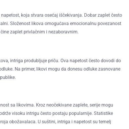
je napetost, koja stvara osećaj iščekivanja. Dobar zaplet često
zionalni. Složenost likova omogućava emocionalnu povezanost
 čine zaplet privlačnim i nezaboravnim.
kova, intriga produbljuje priču. Ova napetost često dovodi do
ve odluke. Na primer, likovi mogu da donesu odluke zasnovane
publike.
anost sa likovima. Kroz neočekivane zaplete, serije mogu
drže visoku intrigu često postaju popularnije. Statistike
ja obožavalaca. U suštini, intriga i napetost su temelj