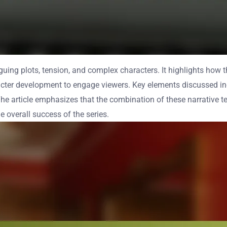
riguing plots, tension, and complex characters. It highlights ho
haracter development to engage viewers. Key elements discussed i
he article emphasizes that the combination of these narrative t
e overall success of the series.