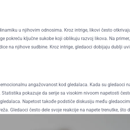
 dinamiku u njihovim odnosima. Kroz intrige, likovi često otkriva
okreću ključne sukobe koji oblikuju razvoj likova. Na primer, u 
e na njihove sudbine. Kroz intrige, gledaoci dobijaju dublji uvi
ra emocionalnu angažovanost kod gledalaca. Kada su gledaoci nape
. Statistika pokazuje da serije sa visokim nivoom napetosti čest
e gledalaca. Napetost takođe podstiče diskusiju među gledaoci
eža. Gledaoci često dele svoje reakcije na napete trenutke, što 