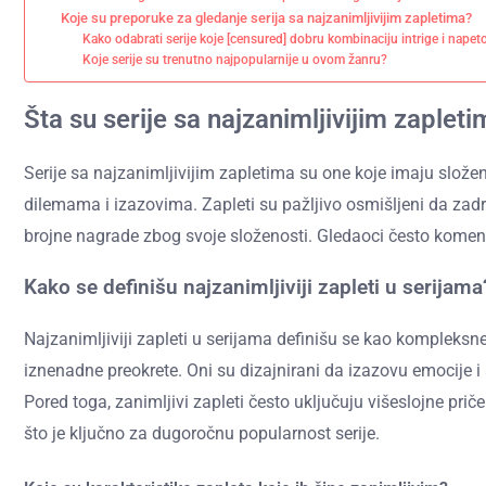
Koje su preporuke za gledanje serija sa najzanimljivijim zapletima?
Kako odabrati serije koje [censured] dobru kombinaciju intrige i napet
Koje serije su trenutno najpopularnije u ovom žanru?
Šta su serije sa najzanimljivijim zaplet
Serije sa najzanimljivijim zapletima su one koje imaju složen
dilemama i izazovima. Zapleti su pažljivo osmišljeni da zadrž
brojne nagrade zbog svoje složenosti. Gledaoci često komenta
Kako se definišu najzanimljiviji zapleti u serijama
Najzanimljiviji zapleti u serijama definišu se kao kompleksne
iznenadne preokrete. Oni su dizajnirani da izazovu emocije i
Pored toga, zanimljivi zapleti često uključuju višeslojne prič
što je ključno za dugoročnu popularnost serije.