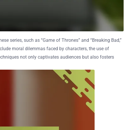
w these series, such as “Game of Thrones” and “Breaking Bad,”
nclude moral dilemmas faced by characters, the use of
echniques not only captivates audiences but also fosters